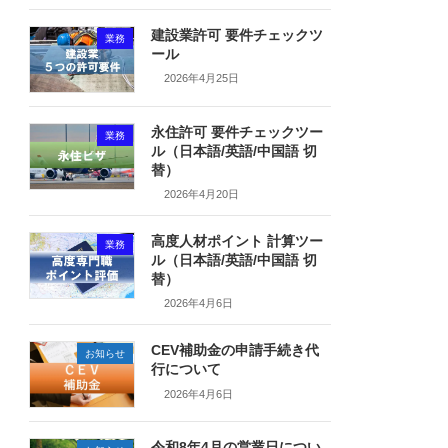
建設業許可 要件チェックツ
業務
ール
2026年4月25日
永住許可 要件チェックツー
業務
ル（日本語/英語/中国語 切
替）
2026年4月20日
高度人材ポイント 計算ツー
業務
ル（日本語/英語/中国語 切
替）
2026年4月6日
CEV補助金の申請手続き代
お知らせ
行について
2026年4月6日
令和8年4月の営業日につい