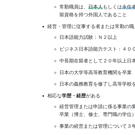
常勤職員は、
日本人
もしくは
永住
留資格を持つ外国人であること
経営・管理に従事する者または常勤の職
日本語能力試験：Ｎ２以上
ビジネス日本語能力テスト：４０
中⾧期在留者として２０年以上日
日本の大学等高等教育機関を卒業
日本の義務教育を修了し高等学校
相応な
学歴・経歴
がある
経営管理または申請に係る事業の
卒業（博士、修士、専門職の学位
事業の経営または管理について３