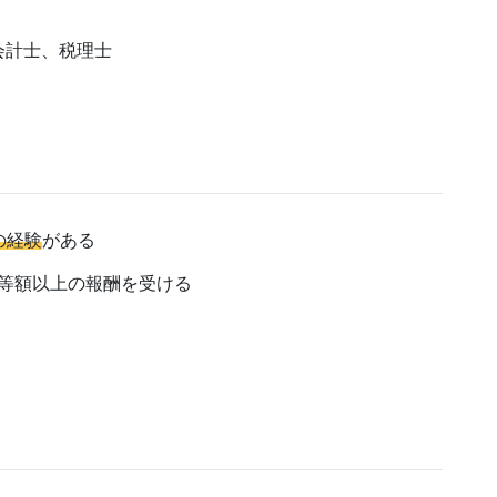
会計士、税理士
の経験
がある
等額以上の報酬を受ける