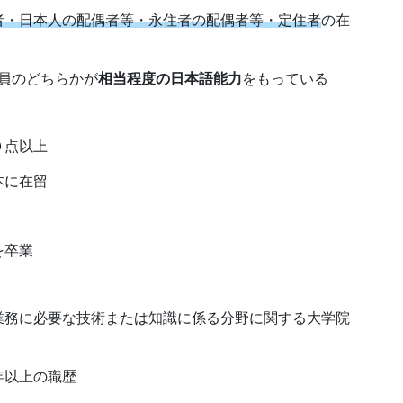
者・日本人の配偶者等・永住者の配偶者等・定住者
の在
員のどちらかが
相当程度の日本語能力
をもっている
０点以上
本に在留
を卒業
業務に必要な技術または知識に係る分野に関する大学院
）
年以上の職歴