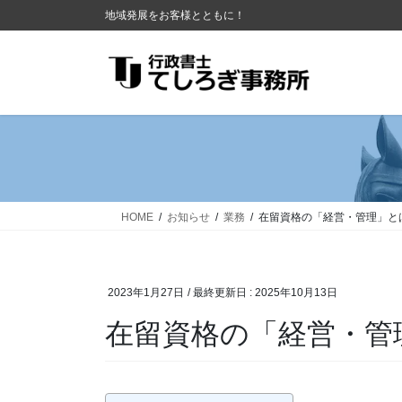
コ
ナ
地域発展をお客様とともに！
ン
ビ
テ
ゲ
ン
ー
ツ
シ
に
ョ
移
ン
動
に
移
動
HOME
お知らせ
業務
在留資格の「経営・管理」と
2023年1月27日
/ 最終更新日 :
2025年10月13日
在留資格の「経営・管