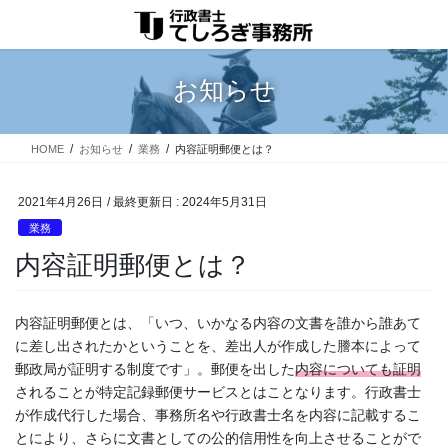
コ
ナ
ン
ビ
テ
ゲ
ン
ー
お知らせ
ツ
シ
に
ョ
移
ン
HOME
お知らせ
業務
内容証明郵便とは？
動
に
移
動
2021年4月26日
/ 最終更新日 :
2024年5月31日
業務
内容証明郵便とは？
内容証明郵便とは、「いつ、いかなる内容の文書を誰から誰あて
に差し出されたかということを、差出人が作成した謄本によって
郵政局が証明する制度です」。郵便を出した
内容についても証明
されることが特定記録郵便サービスとはことなります。行政書士
が作成代行した場合、事務所名や行政書士名を内容に記載するこ
とにより、さらに文書としての公的信用性を向上させることがで