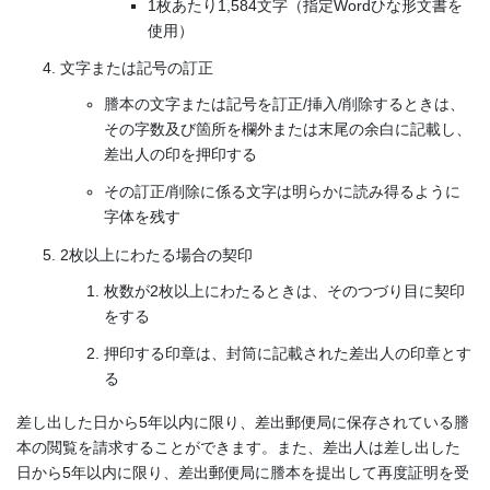
1枚あたり1,584文字（指定Wordひな形文書を
使用）
文字または記号の訂正
謄本の文字または記号を訂正/挿入/削除するときは、
その字数及び箇所を欄外または末尾の余白に記載し、
差出人の印を押印する
その訂正/削除に係る文字は明らかに読み得るように
字体を残す
2枚以上にわたる場合の契印
枚数が2枚以上にわたるときは、そのつづり目に契印
をする
押印する印章は、封筒に記載された差出人の印章とす
る
差し出した日から5年以内に限り、差出郵便局に保存されている謄
本の閲覧を請求することができます。また、差出人は差し出した
日から5年以内に限り、差出郵便局に謄本を提出して再度証明を受