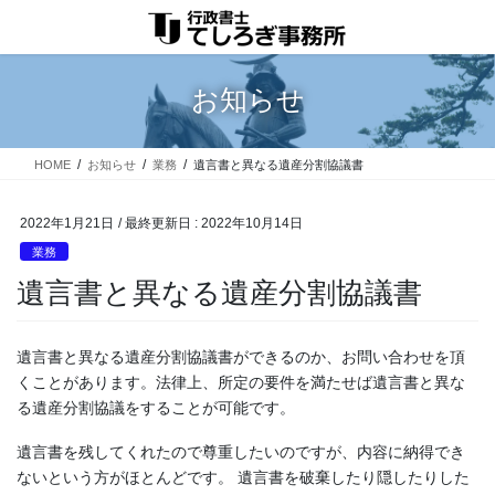
コ
ナ
ン
ビ
テ
ゲ
ン
ー
お知らせ
ツ
シ
に
ョ
移
ン
HOME
お知らせ
業務
遺言書と異なる遺産分割協議書
動
に
移
動
2022年1月21日
/ 最終更新日 :
2022年10月14日
業務
遺言書と異なる遺産分割協議書
遺言書と異なる遺産分割協議書ができるのか、お問い合わせを頂
くことがあります。法律上、所定の要件を満たせば遺言書と異な
る遺産分割協議をすることが可能です。
遺言書を残してくれたので尊重したいのですが、内容に納得でき
ないという方がほとんどです。 遺言書を破棄したり隠したりした