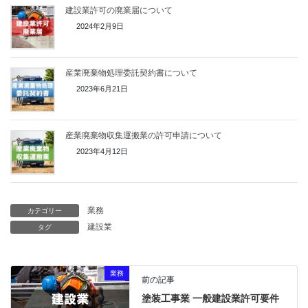
建設業許可の廃業届について
2024年2月9日
産業廃棄物処理委託契約書について
2023年6月21日
産業廃棄物収集運搬業の許可申請について
2023年4月12日
業務
カテゴリー
建設業
タグ
業務
前の記事
塗装工事業 一般建設業許可要件