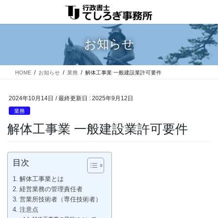
コ
ナ
ン
ビ
テ
ゲ
ン
ー
お知らせ
ツ
シ
に
ョ
移
ン
HOME
お知らせ
業務
解体工事業 一般建設業許可要件
動
に
移
動
2024年10月14日
/ 最終更新日 :
2025年9月12日
業務
解体工事業 一般建設業許可要件
目次
解体工事業とは
経営業務の管理責任者
営業所技術者（専任技術者）
注意点